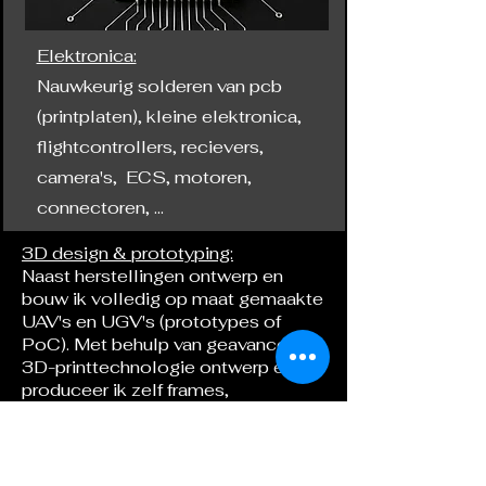
Elektronica:
Nauwkeurig solderen van pcb
(printplaten), kleine elektronica,
flightcontrollers, recievers,
camera's, ECS, motoren,
connectoren, ...
3D design & prototyping:
Naast herstellingen ontwerp en
bouw ik volledig op maat gemaakte
UAV's en UGV's (prototypes of
PoC). Met behulp van geavanceerde
3D-printtechnologie ontwerp en
produceer ik zelf frames,
behuizingen en structurele
onderdelen, waardoor maximale
flexibiliteit mogelijk is in vorm,
gewicht en functionaliteit.